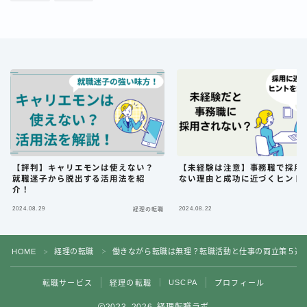
【評判】キャリエモンは使えない？
【未経験は注意】事務職で採用
就職迷子から脱出する活用法を紹
ない理由と成功に近づくヒント
介！
2024.08.29
2024.08.22
経理の転職
経
HOME
経理の転職
働きながら転職は無理？転職活動と仕事の両立策５選
＞
＞
USCPA
転職サービス
経理の転職
プロフィール