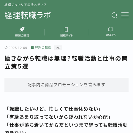
経理のキャリア応援メディア
経理転職ラボ
MENU
USCPA
経理の転職
転職サイト
転職サービス
2025.12.09
経理の転職
PR
経理の転職
働きながら転職は無理？転職活動と仕事の両
立策５選
USCPA
記事内に商品プロモーションを含みます
プロフィール
「転職したいけど、忙しくて仕事休めない」
「有給あまり取ってないから疑われないか心配」
「仕事が落ち着いてからだといつまで経っても転職活動