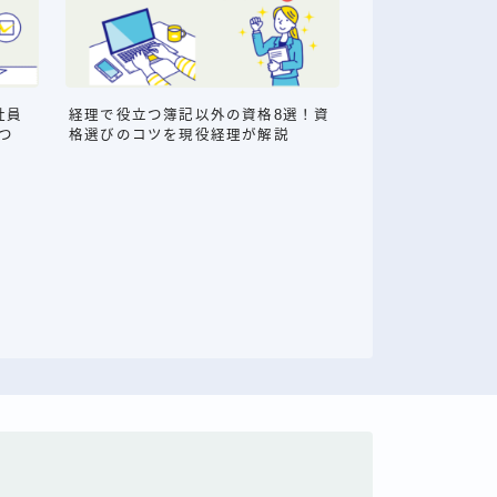
社員
経理で役立つ簿記以外の資格8選！資
つ
格選びのコツを現役経理が解説